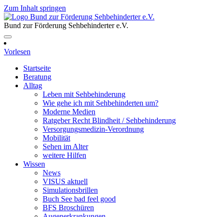
Zum Inhalt springen
Bund zur Förderung Sehbehinderter e.V.
Vorlesen
Startseite
Beratung
Alltag
Leben mit Sehbehinderung
Wie gehe ich mit Sehbehinderten um?
Moderne Medien
Ratgeber Recht Blindheit / Sehbehinderung
Versorgungsmedizin-Verordnung
Mobilität
Sehen im Alter
weitere Hilfen
Wissen
News
VISUS aktuell
Simulationsbrillen
Buch See bad feel good
BFS Broschüren
Augenerkrankungen