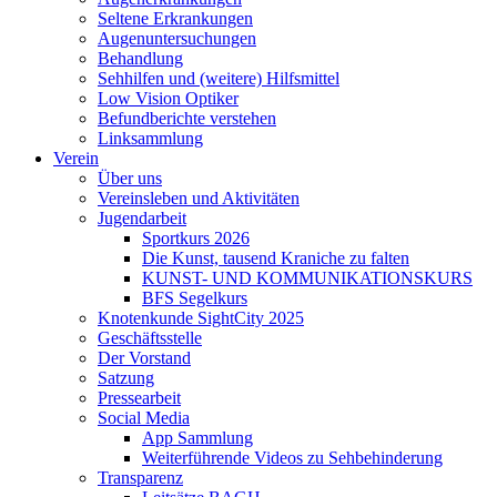
Seltene Erkrankungen
Augenuntersuchungen
Behandlung
Sehhilfen und (weitere) Hilfsmittel
Low Vision Optiker
Befundberichte verstehen
Linksammlung
Verein
Über uns
Vereinsleben und Aktivitäten
Jugendarbeit
Sportkurs 2026
Die Kunst, tausend Kraniche zu falten
KUNST- UND KOMMUNIKATIONSKURS
BFS Segelkurs
Knotenkunde SightCity 2025
Geschäftsstelle
Der Vorstand
Satzung
Pressearbeit
Social Media
App Sammlung
Weiterführende Videos zu Sehbehinderung
Transparenz