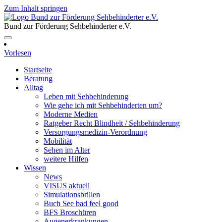
Zum Inhalt springen
Bund zur Förderung Sehbehinderter e.V.
Vorlesen
Startseite
Beratung
Alltag
Leben mit Sehbehinderung
Wie gehe ich mit Sehbehinderten um?
Moderne Medien
Ratgeber Recht Blindheit / Sehbehinderung
Versorgungsmedizin-Verordnung
Mobilität
Sehen im Alter
weitere Hilfen
Wissen
News
VISUS aktuell
Simulationsbrillen
Buch See bad feel good
BFS Broschüren
Augenerkrankungen