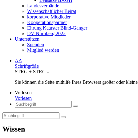
Leitsätze BAGH
Landesverbände
Wissenschaftlicher Beirat
korporative Mitglieder
Kooperationspartner
Ehrung Kaarster Blind-Gänger
DV Nürnberg 2022
Unterstützen
Spenden
Mitglied werden
AA
Schriftgröße
STRG
+
STRG
-
Sie können die Seite mithilfe Ihres Browsers größer oder kle
Vorlesen
Vorlesen
Wissen