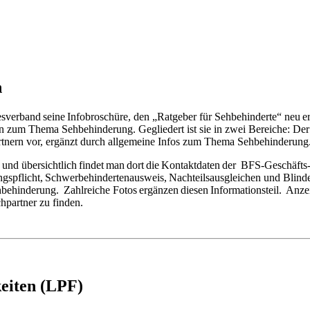
n
rband seine Infobroschüre, den „Ratgeber für Sehbehinderte“ neu ers
 zum Thema Sehbehinderung. Gegliedert ist sie in zwei Bereiche: Der e
tnern vor, ergänzt durch allgemeine Infos zum Thema Sehbehinderung
ch und übersichtlich findet man dort die Kontaktdaten der BFS-Geschäft
ngspflicht, Schwerbehindertenausweis, Nachteilsausgleichen und Blind
hbehinderung. Zahlreiche Fotos ergänzen diesen Informationsteil. Anz
chpartner zu finden.
eiten (LPF)