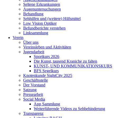
Seltene Erkrankungen
Augenuntersuchungen
Behandlung
Sehhilfen und (weitere) Hilfsmittel
Low Vision Optiker
Befundberichte verstehen
Linksammlung
Verein
Über uns
Vereinsleben und Aktivitäten
Jugendarbeit
Sportkurs 2026
Die Kunst, tausend Kraniche zu falten
KUNST- UND KOMMUNIKATIONSKURS
BFS Segelkurs
Knotenkunde SightCity 2025
Geschäftsstelle
Der Vorstand
Satzung
Pressearbeit
Social Media
App Sammlung
Weiterführende Videos zu Sehbehinderung
Transparenz