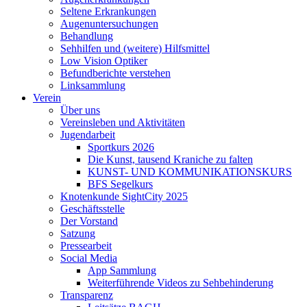
Seltene Erkrankungen
Augenuntersuchungen
Behandlung
Sehhilfen und (weitere) Hilfsmittel
Low Vision Optiker
Befundberichte verstehen
Linksammlung
Verein
Über uns
Vereinsleben und Aktivitäten
Jugendarbeit
Sportkurs 2026
Die Kunst, tausend Kraniche zu falten
KUNST- UND KOMMUNIKATIONSKURS
BFS Segelkurs
Knotenkunde SightCity 2025
Geschäftsstelle
Der Vorstand
Satzung
Pressearbeit
Social Media
App Sammlung
Weiterführende Videos zu Sehbehinderung
Transparenz