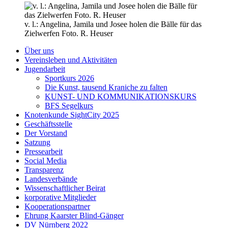
v. l.: Angelina, Jamila und Josee holen die Bälle für das
Zielwerfen Foto. R. Heuser
Über uns
Vereinsleben und Aktivitäten
Jugendarbeit
Sportkurs 2026
Die Kunst, tausend Kraniche zu falten
KUNST- UND KOMMUNIKATIONSKURS
BFS Segelkurs
Knotenkunde SightCity 2025
Geschäftsstelle
Der Vorstand
Satzung
Pressearbeit
Social Media
Transparenz
Landesverbände
Wissenschaftlicher Beirat
korporative Mitglieder
Kooperationspartner
Ehrung Kaarster Blind-Gänger
DV Nürnberg 2022