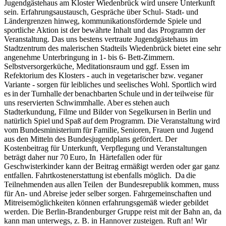
Jugendgästehaus am Kloster Wiedenbrück wird unsere Unterkunft
sein. Erfahrungsaustausch, Gespräche über Schul- Stadt- und
Ländergrenzen hinweg, kommunikationsfördernde Spiele und
sportliche Aktion ist der bewährte Inhalt und das Programm der
Veranstaltung. Das uns bestens vertraute Jugendgästehaus im
Stadtzentrum des malerischen Stadteils Wiedenbrück bietet eine sehr
angenehme Unterbringung in 1- bis 6- Bett-Zimmern.
Selbstversorgerküche, Meditationsraum und ggf. Essen im
Refektorium des Klosters - auch in vegetarischer bzw. veganer
Variante - sorgen für leibliches und seelisches Wohl. Sportlich wird
es in der Turnhalle der benachbarten Schule und in der teilweise für
uns reservierten Schwimmhalle. Aber es stehen auch
Stadterkundung, Filme und Bilder von Segelkursen in Berlin und
natürlich Spiel und Spaß auf dem Programm. Die Veranstaltung wird
vom Bundesministerium für Familie, Senioren, Frauen und Jugend
aus den Mitteln des Bundesjugendplans gefördert. Der
Kostenbeitrag für Unterkunft, Verpflegung und Veranstaltungen
beträgt daher nur 70 Euro, In Härtefallen oder für
Geschwisterkinder kann der Beitrag ermäßigt werden oder gar ganz
entfallen. Fahrtkostenerstattung ist ebenfalls möglich. Da die
Teilnehmenden aus allen Teilen der Bundesrepublik kommen, muss
für An- und Abreise jeder selber sorgen. Fahrgemeinschaften und
Mitreisemöglichkeiten können erfahrungsgemäß wieder gebildet
werden. Die Berlin-Brandenburger Gruppe reist mit der Bahn an, da
kann man unterwegs, z. B. in Hannover zusteigen. Ruft an! Wir